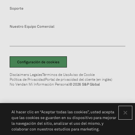
Soporte
Nuestro Equipo Comercial
Configuración de cookies
Disclaimers Legales
Términos de Uso
Aviso de Cookie
Política de Privacidad
Portal de privacidad del cliente (en inglés)
No Vendan Mi Información Personal
© 2026 S&P Global
Al hacer clic en “Aceptar todas las cookies”, usted acepta
que las cookies se guarden en su dispositivo para mejorar
la navegación del sitio, analizar el uso del mismo, y
colaborar con nuestros estudios para marketing.