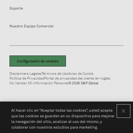
Soporte
Nuestro Equipo Comercial
Configuración de cookies
Disclaimers Legales
Términos de Uso
Aviso de Cookie
Política de Privacidad
Portal de privacidad del cliente (en inglés)
No Vendan Mi Información Personal
© 2026 S&P Global
Al hacer clic en “Aceptar todas las cookies”, usted acepta
que las cookies se guarden en su dispositivo para mejorar
la navegación del sitio, analizar el uso del mismo, y
colaborar con nuestros estudios para marketing.