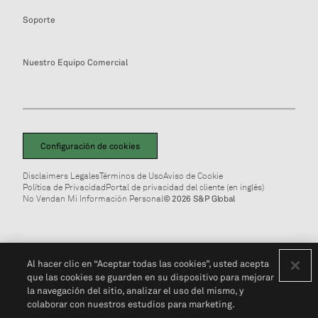
Soporte
Nuestro Equipo Comercial
Configuración de cookies
Disclaimers Legales
Términos de Uso
Aviso de Cookie
Política de Privacidad
Portal de privacidad del cliente (en inglés)
No Vendan Mi Información Personal
© 2026 S&P Global
Al hacer clic en “Aceptar todas las cookies”, usted acepta
que las cookies se guarden en su dispositivo para mejorar
la navegación del sitio, analizar el uso del mismo, y
colaborar con nuestros estudios para marketing.