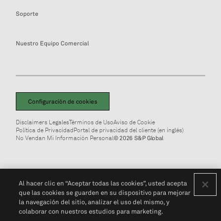
Soporte
Nuestro Equipo Comercial
Configuración de cookies
Disclaimers Legales
Términos de Uso
Aviso de Cookie
Política de Privacidad
Portal de privacidad del cliente (en inglés)
No Vendan Mi Información Personal
© 2026 S&P Global
Al hacer clic en “Aceptar todas las cookies”, usted acepta
que las cookies se guarden en su dispositivo para mejorar
la navegación del sitio, analizar el uso del mismo, y
colaborar con nuestros estudios para marketing.