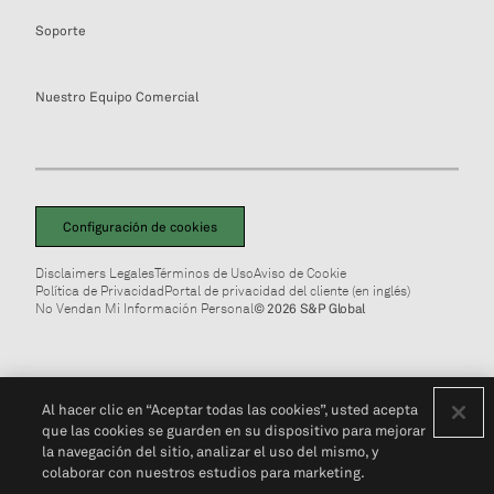
Soporte
Nuestro Equipo Comercial
Configuración de cookies
Disclaimers Legales
Términos de Uso
Aviso de Cookie
Política de Privacidad
Portal de privacidad del cliente (en inglés)
No Vendan Mi Información Personal
© 2026 S&P Global
Al hacer clic en “Aceptar todas las cookies”, usted acepta
que las cookies se guarden en su dispositivo para mejorar
la navegación del sitio, analizar el uso del mismo, y
colaborar con nuestros estudios para marketing.