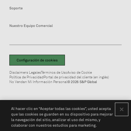
Soporte
Nuestro Equipo Comercial
Configuración de cookies
Disclaimers Legales
Términos de Uso
Aviso de Cookie
Política de Privacidad
Portal de privacidad del cliente (en inglés)
No Vendan Mi Información Personal
© 2026 S&P Global
Al hacer clic en “Aceptar todas las cookies”, usted acepta
que las cookies se guarden en su dispositivo para mejorar
la navegación del sitio, analizar el uso del mismo, y
colaborar con nuestros estudios para marketing.