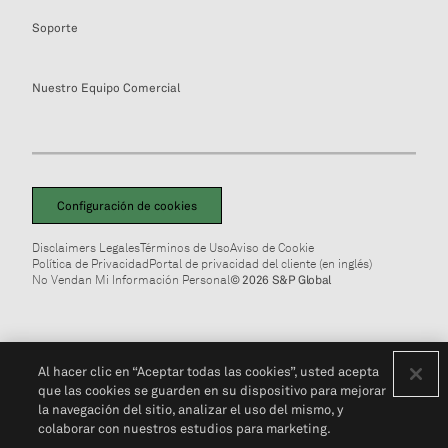
Soporte
Nuestro Equipo Comercial
Configuración de cookies
Disclaimers Legales
Términos de Uso
Aviso de Cookie
Política de Privacidad
Portal de privacidad del cliente (en inglés)
No Vendan Mi Información Personal
© 2026 S&P Global
Al hacer clic en “Aceptar todas las cookies”, usted acepta
que las cookies se guarden en su dispositivo para mejorar
la navegación del sitio, analizar el uso del mismo, y
colaborar con nuestros estudios para marketing.