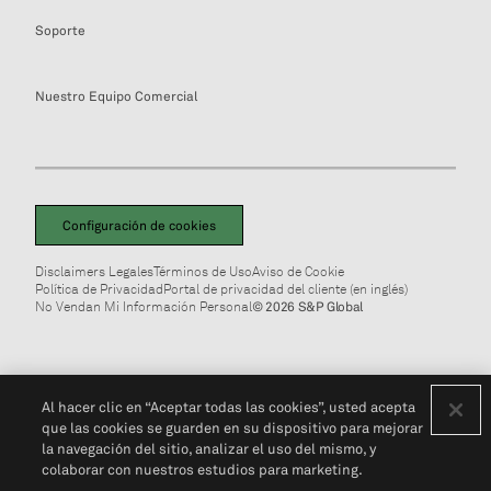
Soporte
Nuestro Equipo Comercial
Configuración de cookies
Disclaimers Legales
Términos de Uso
Aviso de Cookie
Política de Privacidad
Portal de privacidad del cliente (en inglés)
No Vendan Mi Información Personal
© 2026 S&P Global
Al hacer clic en “Aceptar todas las cookies”, usted acepta
que las cookies se guarden en su dispositivo para mejorar
la navegación del sitio, analizar el uso del mismo, y
colaborar con nuestros estudios para marketing.