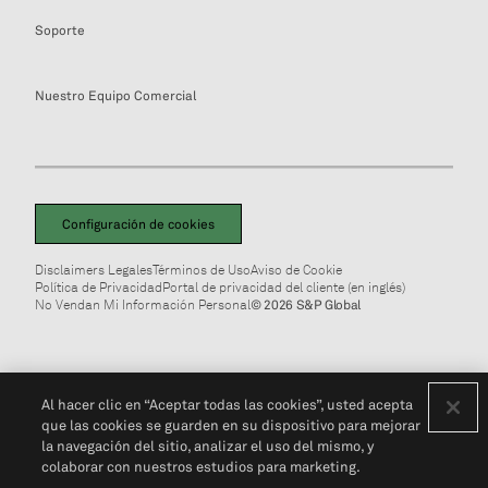
Soporte
Nuestro Equipo Comercial
Configuración de cookies
Disclaimers Legales
Términos de Uso
Aviso de Cookie
Política de Privacidad
Portal de privacidad del cliente (en inglés)
No Vendan Mi Información Personal
© 2026 S&P Global
Al hacer clic en “Aceptar todas las cookies”, usted acepta
que las cookies se guarden en su dispositivo para mejorar
la navegación del sitio, analizar el uso del mismo, y
colaborar con nuestros estudios para marketing.