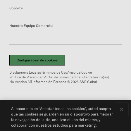
Soporte
Nuestro Equipo Comercial
Configuración de cookies
Disclaimers Legales
Términos de Uso
Aviso de Cookie
Política de Privacidad
Portal de privacidad del cliente (en inglés)
No Vendan Mi Información Personal
© 2026 S&P Global
Al hacer clic en “Aceptar todas las cookies”, usted acepta
que las cookies se guarden en su dispositivo para mejorar
la navegación del sitio, analizar el uso del mismo, y
colaborar con nuestros estudios para marketing.