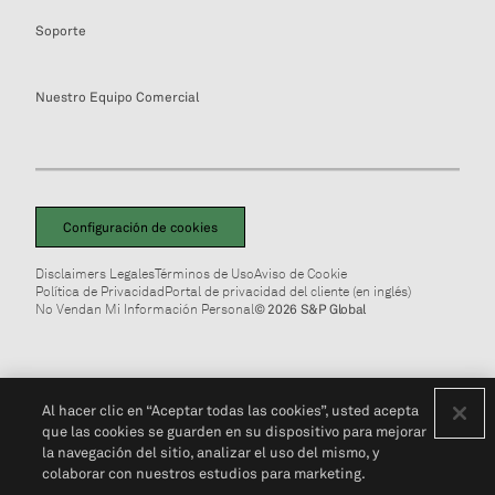
Soporte
Nuestro Equipo Comercial
Configuración de cookies
Disclaimers Legales
Términos de Uso
Aviso de Cookie
Política de Privacidad
Portal de privacidad del cliente (en inglés)
No Vendan Mi Información Personal
© 2026 S&P Global
Al hacer clic en “Aceptar todas las cookies”, usted acepta
que las cookies se guarden en su dispositivo para mejorar
la navegación del sitio, analizar el uso del mismo, y
colaborar con nuestros estudios para marketing.