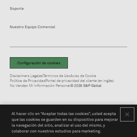
Soporte
Nuestro Equipo Comercial
Configuración de cookies
Disclaimers Legales
Términos de Uso
Aviso de Cookie
Política de Privacidad
Portal de privacidad del cliente (en inglés)
No Vendan Mi Información Personal
© 2026 S&P Global
Al hacer clic en “Aceptar todas las cookies”, usted acepta
que las cookies se guarden en su dispositivo para mejorar
la navegación del sitio, analizar el uso del mismo, y
colaborar con nuestros estudios para marketing.