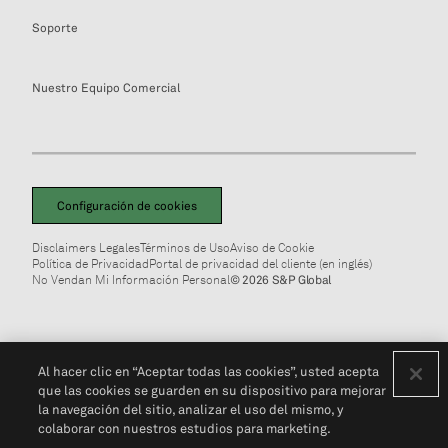
Soporte
Nuestro Equipo Comercial
Configuración de cookies
Disclaimers Legales
Términos de Uso
Aviso de Cookie
Política de Privacidad
Portal de privacidad del cliente (en inglés)
No Vendan Mi Información Personal
© 2026 S&P Global
Al hacer clic en “Aceptar todas las cookies”, usted acepta
que las cookies se guarden en su dispositivo para mejorar
la navegación del sitio, analizar el uso del mismo, y
colaborar con nuestros estudios para marketing.