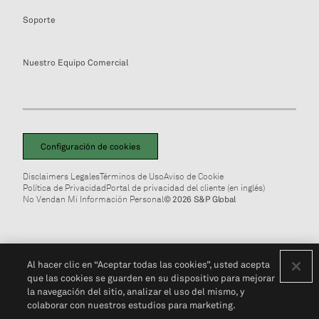
Soporte
Nuestro Equipo Comercial
Configuración de cookies
Disclaimers Legales
Términos de Uso
Aviso de Cookie
Política de Privacidad
Portal de privacidad del cliente (en inglés)
No Vendan Mi Información Personal
© 2026 S&P Global
Al hacer clic en “Aceptar todas las cookies”, usted acepta
que las cookies se guarden en su dispositivo para mejorar
la navegación del sitio, analizar el uso del mismo, y
colaborar con nuestros estudios para marketing.