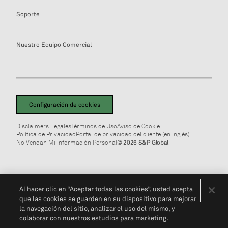
Soporte
Nuestro Equipo Comercial
Configuración de cookies
Disclaimers Legales
Términos de Uso
Aviso de Cookie
Política de Privacidad
Portal de privacidad del cliente (en inglés)
No Vendan Mi Información Personal
© 2026 S&P Global
Al hacer clic en “Aceptar todas las cookies”, usted acepta
que las cookies se guarden en su dispositivo para mejorar
la navegación del sitio, analizar el uso del mismo, y
colaborar con nuestros estudios para marketing.