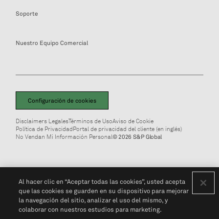
Soporte
Nuestro Equipo Comercial
Configuración de cookies
Disclaimers Legales
Términos de Uso
Aviso de Cookie
Política de Privacidad
Portal de privacidad del cliente (en inglés)
No Vendan Mi Información Personal
© 2026 S&P Global
Al hacer clic en “Aceptar todas las cookies”, usted acepta
que las cookies se guarden en su dispositivo para mejorar
la navegación del sitio, analizar el uso del mismo, y
colaborar con nuestros estudios para marketing.