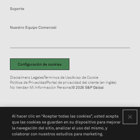
Soporte
Nuestro Equipo Comercial
Configuración de cookies
Disclaimers Legales
Términos de Uso
Aviso de Cookie
Política de Privacidad
Portal de privacidad del cliente (en inglés)
No Vendan Mi Información Personal
© 2026 S&P Global
Al hacer clic en “Aceptar todas las cookies”, usted acepta
que las cookies se guarden en su dispositivo para mejorar
la navegación del sitio, analizar el uso del mismo, y
colaborar con nuestros estudios para marketing.