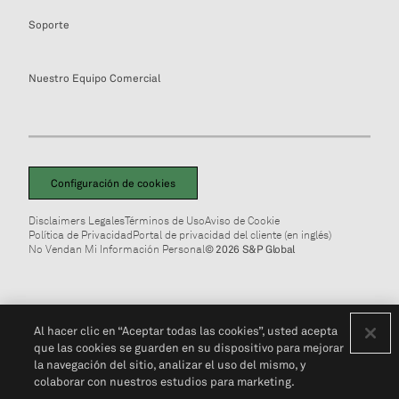
Soporte
Nuestro Equipo Comercial
Configuración de cookies
Disclaimers Legales
Términos de Uso
Aviso de Cookie
Política de Privacidad
Portal de privacidad del cliente (en inglés)
No Vendan Mi Información Personal
© 2026 S&P Global
Al hacer clic en “Aceptar todas las cookies”, usted acepta
que las cookies se guarden en su dispositivo para mejorar
la navegación del sitio, analizar el uso del mismo, y
colaborar con nuestros estudios para marketing.