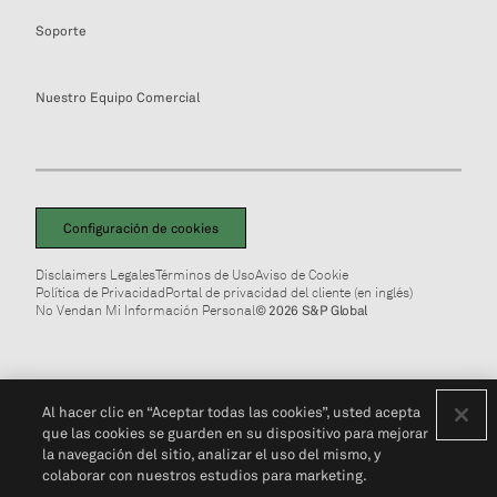
Soporte
Nuestro Equipo Comercial
Configuración de cookies
Disclaimers Legales
Términos de Uso
Aviso de Cookie
Política de Privacidad
Portal de privacidad del cliente (en inglés)
No Vendan Mi Información Personal
© 2026 S&P Global
Al hacer clic en “Aceptar todas las cookies”, usted acepta
que las cookies se guarden en su dispositivo para mejorar
la navegación del sitio, analizar el uso del mismo, y
colaborar con nuestros estudios para marketing.