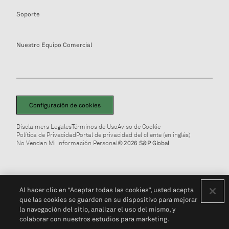
Soporte
Nuestro Equipo Comercial
Configuración de cookies
Disclaimers Legales
Términos de Uso
Aviso de Cookie
Política de Privacidad
Portal de privacidad del cliente (en inglés)
No Vendan Mi Información Personal
© 2026 S&P Global
Al hacer clic en “Aceptar todas las cookies”, usted acepta
que las cookies se guarden en su dispositivo para mejorar
la navegación del sitio, analizar el uso del mismo, y
colaborar con nuestros estudios para marketing.