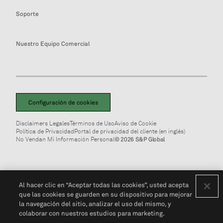
Soporte
Nuestro Equipo Comercial
Configuración de cookies
Disclaimers Legales
Términos de Uso
Aviso de Cookie
Política de Privacidad
Portal de privacidad del cliente (en inglés)
No Vendan Mi Información Personal
© 2026 S&P Global
Al hacer clic en “Aceptar todas las cookies”, usted acepta
que las cookies se guarden en su dispositivo para mejorar
la navegación del sitio, analizar el uso del mismo, y
colaborar con nuestros estudios para marketing.