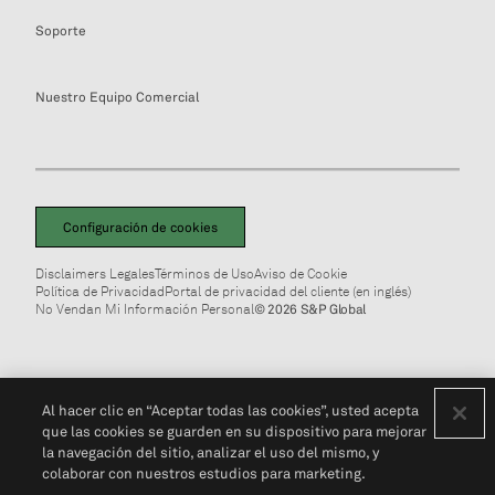
Soporte
Nuestro Equipo Comercial
Configuración de cookies
Disclaimers Legales
Términos de Uso
Aviso de Cookie
Política de Privacidad
Portal de privacidad del cliente (en inglés)
No Vendan Mi Información Personal
© 2026 S&P Global
Al hacer clic en “Aceptar todas las cookies”, usted acepta
que las cookies se guarden en su dispositivo para mejorar
la navegación del sitio, analizar el uso del mismo, y
colaborar con nuestros estudios para marketing.