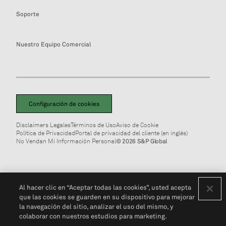
Soporte
Nuestro Equipo Comercial
Configuración de cookies
Disclaimers Legales
Términos de Uso
Aviso de Cookie
Política de Privacidad
Portal de privacidad del cliente (en inglés)
No Vendan Mi Información Personal
© 2026 S&P Global
Al hacer clic en “Aceptar todas las cookies”, usted acepta
que las cookies se guarden en su dispositivo para mejorar
la navegación del sitio, analizar el uso del mismo, y
colaborar con nuestros estudios para marketing.