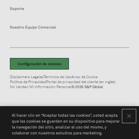
Soporte
Nuestro Equipo Comercial
Configuración de cookies
Disclaimers Legales
Términos de Uso
Aviso de Cookie
Política de Privacidad
Portal de privacidad del cliente (en inglés)
No Vendan Mi Información Personal
© 2026 S&P Global
Al hacer clic en “Aceptar todas las cookies”, usted acepta
que las cookies se guarden en su dispositivo para mejorar
la navegación del sitio, analizar el uso del mismo, y
colaborar con nuestros estudios para marketing.