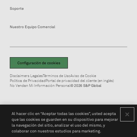
Soporte
Nuestro Equipo Comercial
Configuración de cookies
Disclaimers Legales
Términos de Uso
Aviso de Cookie
Política de Privacidad
Portal de privacidad del cliente (en inglés)
No Vendan Mi Información Personal
© 2026 S&P Global
Al hacer clic en “Aceptar todas las cookies”, usted acepta
que las cookies se guarden en su dispositivo para mejorar
la navegación del sitio, analizar el uso del mismo, y
colaborar con nuestros estudios para marketing.