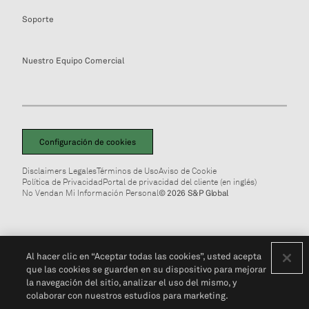
Soporte
Nuestro Equipo Comercial
Configuración de cookies
Disclaimers Legales
Términos de Uso
Aviso de Cookie
Política de Privacidad
Portal de privacidad del cliente (en inglés)
No Vendan Mi Información Personal
© 2026 S&P Global
Al hacer clic en “Aceptar todas las cookies”, usted acepta
que las cookies se guarden en su dispositivo para mejorar
la navegación del sitio, analizar el uso del mismo, y
colaborar con nuestros estudios para marketing.