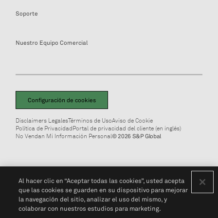
Soporte
Nuestro Equipo Comercial
Configuración de cookies
Disclaimers Legales
Términos de Uso
Aviso de Cookie
Política de Privacidad
Portal de privacidad del cliente (en inglés)
No Vendan Mi Información Personal
© 2026 S&P Global
Al hacer clic en “Aceptar todas las cookies”, usted acepta
que las cookies se guarden en su dispositivo para mejorar
la navegación del sitio, analizar el uso del mismo, y
colaborar con nuestros estudios para marketing.