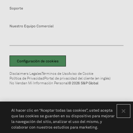
Soporte
Nuestro Equipo Comercial
Configuración de cookies
Disclaimers Legales
Términos de Uso
Aviso de Cookie
Política de Privacidad
Portal de privacidad del cliente (en inglés)
No Vendan Mi Información Personal
© 2026 S&P Global
Al hacer clic en “Aceptar todas las cookies”, usted acepta
que las cookies se guarden en su dispositivo para mejorar
la navegación del sitio, analizar el uso del mismo, y
colaborar con nuestros estudios para marketing.