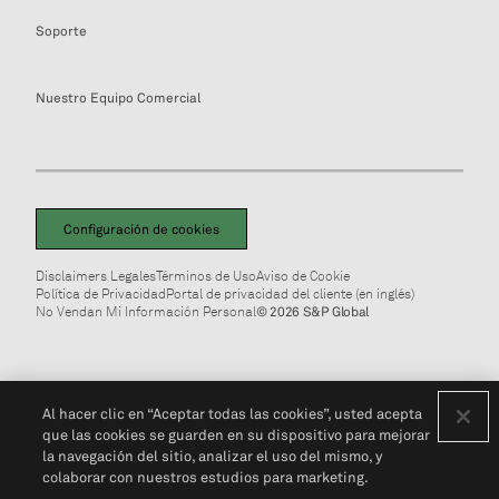
Soporte
Nuestro Equipo Comercial
Configuración de cookies
Disclaimers Legales
Términos de Uso
Aviso de Cookie
Política de Privacidad
Portal de privacidad del cliente (en inglés)
No Vendan Mi Información Personal
© 2026 S&P Global
Al hacer clic en “Aceptar todas las cookies”, usted acepta
que las cookies se guarden en su dispositivo para mejorar
la navegación del sitio, analizar el uso del mismo, y
colaborar con nuestros estudios para marketing.