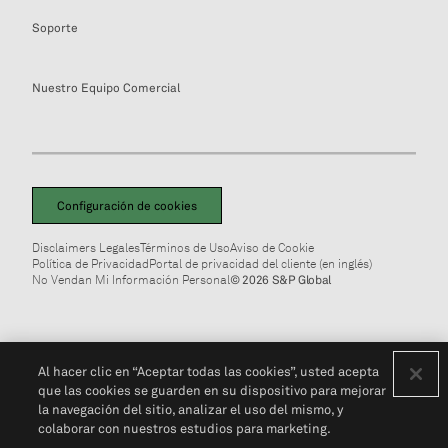
Soporte
Nuestro Equipo Comercial
Configuración de cookies
Disclaimers Legales
Términos de Uso
Aviso de Cookie
Política de Privacidad
Portal de privacidad del cliente (en inglés)
No Vendan Mi Información Personal
© 2026 S&P Global
Al hacer clic en “Aceptar todas las cookies”, usted acepta
que las cookies se guarden en su dispositivo para mejorar
la navegación del sitio, analizar el uso del mismo, y
colaborar con nuestros estudios para marketing.