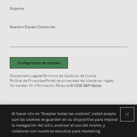
Soporte
Nuestro Equipo Comercial
Configuración de cookies
Disclaimers Legales
Términos de Uso
Aviso de Cookie
Política de Privacidad
Portal de privacidad del cliente (en inglés)
No Vendan Mi Información Personal
© 2026 S&P Global
Al hacer clic en “Aceptar todas las cookies”, usted acepta
que las cookies se guarden en su dispositivo para mejorar
la navegación del sitio, analizar el uso del mismo, y
colaborar con nuestros estudios para marketing.