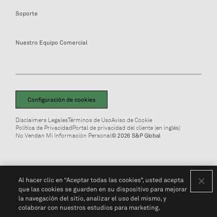
Soporte
Nuestro Equipo Comercial
Configuración de cookies
Disclaimers Legales
Términos de Uso
Aviso de Cookie
Política de Privacidad
Portal de privacidad del cliente (en inglés)
No Vendan Mi Información Personal
© 2026 S&P Global
Al hacer clic en “Aceptar todas las cookies”, usted acepta
que las cookies se guarden en su dispositivo para mejorar
la navegación del sitio, analizar el uso del mismo, y
colaborar con nuestros estudios para marketing.