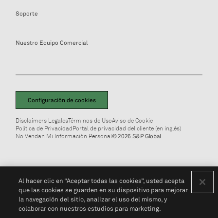
Soporte
Nuestro Equipo Comercial
Configuración de cookies
Disclaimers Legales
Términos de Uso
Aviso de Cookie
Política de Privacidad
Portal de privacidad del cliente (en inglés)
No Vendan Mi Información Personal
© 2026 S&P Global
Al hacer clic en “Aceptar todas las cookies”, usted acepta
que las cookies se guarden en su dispositivo para mejorar
la navegación del sitio, analizar el uso del mismo, y
colaborar con nuestros estudios para marketing.