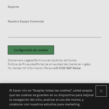
Soporte
Nuestro Equipo Comercial
Configuración de cookies
Disclaimers Legales
Términos de Uso
Aviso de Cookie
Política de Privacidad
Portal de privacidad del cliente (en inglés)
No Vendan Mi Información Personal
© 2026 S&P Global
Al hacer clic en “Aceptar todas las cookies”, usted acepta
que las cookies se guarden en su dispositivo para mejorar
la navegación del sitio, analizar el uso del mismo, y
colaborar con nuestros estudios para marketing.