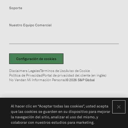
Soporte
Nuestro Equipo Comercial
Configuración de cookies
Disclaimers Legales
Términos de Uso
Aviso de Cookie
Política de Privacidad
Portal de privacidad del cliente (en inglés)
No Vendan Mi Información Personal
© 2026 S&P Global
Al hacer clic en “Aceptar todas las cookies”, usted acepta
que las cookies se guarden en su dispositivo para mejorar
la navegación del sitio, analizar el uso del mismo, y
colaborar con nuestros estudios para marketing.