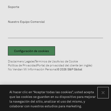
Soporte
Nuestro Equipo Comercial
Configuración de cookies
Disclaimers Legales
Términos de Uso
Aviso de Cookie
Política de Privacidad
Portal de privacidad del cliente (en inglés)
No Vendan Mi Información Personal
© 2026 S&P Global
Al hacer clic en “Aceptar todas las cookies”, usted acepta
que las cookies se guarden en su dispositivo para mejorar
la navegación del sitio, analizar el uso del mismo, y
colaborar con nuestros estudios para marketing.