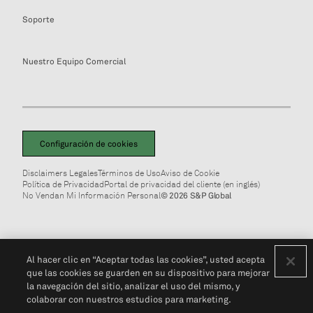
Soporte
Nuestro Equipo Comercial
Configuración de cookies
Disclaimers Legales
Términos de Uso
Aviso de Cookie
Política de Privacidad
Portal de privacidad del cliente (en inglés)
No Vendan Mi Información Personal
© 2026 S&P Global
Al hacer clic en “Aceptar todas las cookies”, usted acepta
que las cookies se guarden en su dispositivo para mejorar
la navegación del sitio, analizar el uso del mismo, y
colaborar con nuestros estudios para marketing.