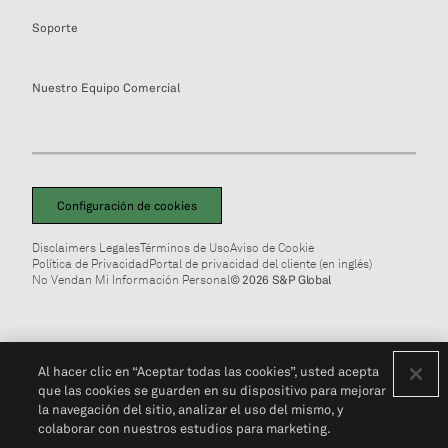
Soporte
Nuestro Equipo Comercial
Configuración de cookies
Disclaimers Legales
Términos de Uso
Aviso de Cookie
Política de Privacidad
Portal de privacidad del cliente (en inglés)
No Vendan Mi Información Personal
© 2026 S&P Global
Al hacer clic en “Aceptar todas las cookies”, usted acepta
que las cookies se guarden en su dispositivo para mejorar
la navegación del sitio, analizar el uso del mismo, y
colaborar con nuestros estudios para marketing.