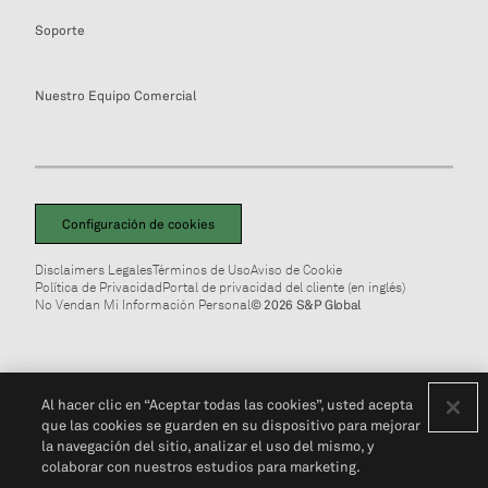
Soporte
Nuestro Equipo Comercial
Configuración de cookies
Disclaimers Legales
Términos de Uso
Aviso de Cookie
Política de Privacidad
Portal de privacidad del cliente (en inglés)
No Vendan Mi Información Personal
© 2026 S&P Global
Al hacer clic en “Aceptar todas las cookies”, usted acepta
que las cookies se guarden en su dispositivo para mejorar
la navegación del sitio, analizar el uso del mismo, y
colaborar con nuestros estudios para marketing.