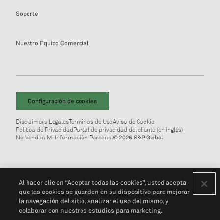
Soporte
Nuestro Equipo Comercial
Configuración de cookies
Disclaimers Legales
Términos de Uso
Aviso de Cookie
Política de Privacidad
Portal de privacidad del cliente (en inglés)
No Vendan Mi Información Personal
© 2026 S&P Global
Al hacer clic en “Aceptar todas las cookies”, usted acepta
que las cookies se guarden en su dispositivo para mejorar
la navegación del sitio, analizar el uso del mismo, y
colaborar con nuestros estudios para marketing.