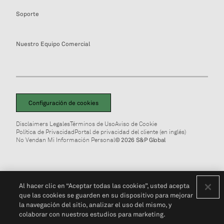
Soporte
Nuestro Equipo Comercial
Configuración de cookies
Disclaimers Legales
Términos de Uso
Aviso de Cookie
Política de Privacidad
Portal de privacidad del cliente (en inglés)
No Vendan Mi Información Personal
© 2026 S&P Global
Al hacer clic en “Aceptar todas las cookies”, usted acepta
que las cookies se guarden en su dispositivo para mejorar
la navegación del sitio, analizar el uso del mismo, y
colaborar con nuestros estudios para marketing.