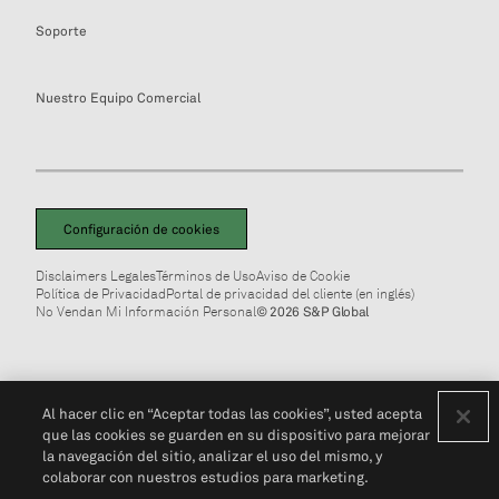
Soporte
Nuestro Equipo Comercial
Configuración de cookies
Disclaimers Legales
Términos de Uso
Aviso de Cookie
Política de Privacidad
Portal de privacidad del cliente (en inglés)
No Vendan Mi Información Personal
© 2026 S&P Global
Al hacer clic en “Aceptar todas las cookies”, usted acepta
que las cookies se guarden en su dispositivo para mejorar
la navegación del sitio, analizar el uso del mismo, y
colaborar con nuestros estudios para marketing.