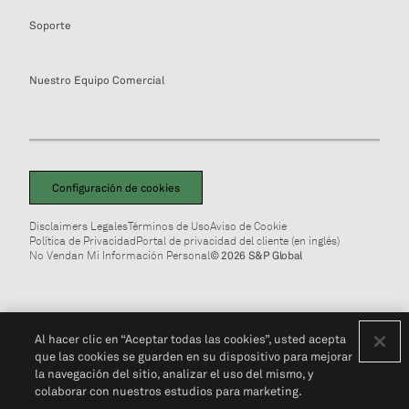
Soporte
Nuestro Equipo Comercial
Configuración de cookies
Disclaimers Legales
Términos de Uso
Aviso de Cookie
Política de Privacidad
Portal de privacidad del cliente (en inglés)
No Vendan Mi Información Personal
© 2026 S&P Global
Al hacer clic en “Aceptar todas las cookies”, usted acepta
que las cookies se guarden en su dispositivo para mejorar
la navegación del sitio, analizar el uso del mismo, y
colaborar con nuestros estudios para marketing.