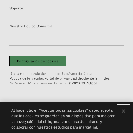
Soporte
Nuestro Equipo Comercial
Configuración de cookies
Disclaimers Legales
Términos de Uso
Aviso de Cookie
Política de Privacidad
Portal de privacidad del cliente (en inglés)
No Vendan Mi Información Personal
© 2026 S&P Global
Al hacer clic en “Aceptar todas las cookies”, usted acepta
que las cookies se guarden en su dispositivo para mejorar
la navegación del sitio, analizar el uso del mismo, y
colaborar con nuestros estudios para marketing.