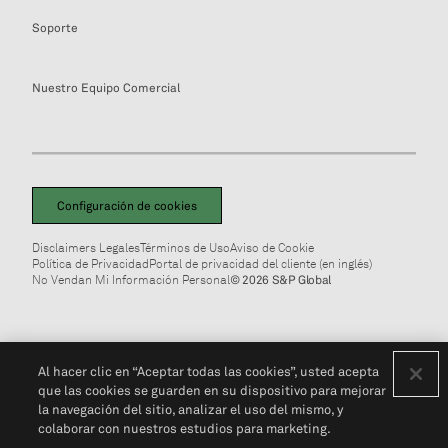
Soporte
Nuestro Equipo Comercial
Configuración de cookies
Disclaimers Legales
Términos de Uso
Aviso de Cookie
Política de Privacidad
Portal de privacidad del cliente (en inglés)
No Vendan Mi Información Personal
© 2026 S&P Global
Al hacer clic en “Aceptar todas las cookies”, usted acepta
que las cookies se guarden en su dispositivo para mejorar
la navegación del sitio, analizar el uso del mismo, y
colaborar con nuestros estudios para marketing.