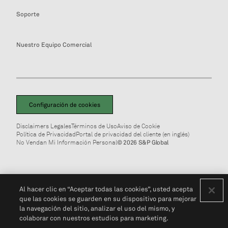
Soporte
Nuestro Equipo Comercial
Configuración de cookies
Disclaimers Legales
Términos de Uso
Aviso de Cookie
Política de Privacidad
Portal de privacidad del cliente (en inglés)
No Vendan Mi Información Personal
© 2026 S&P Global
Al hacer clic en “Aceptar todas las cookies”, usted acepta
que las cookies se guarden en su dispositivo para mejorar
la navegación del sitio, analizar el uso del mismo, y
colaborar con nuestros estudios para marketing.