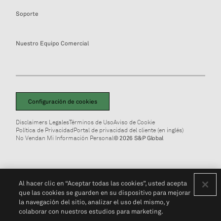
Soporte
Nuestro Equipo Comercial
Configuración de cookies
Disclaimers Legales
Términos de Uso
Aviso de Cookie
Política de Privacidad
Portal de privacidad del cliente (en inglés)
No Vendan Mi Información Personal
© 2026 S&P Global
Al hacer clic en “Aceptar todas las cookies”, usted acepta
que las cookies se guarden en su dispositivo para mejorar
la navegación del sitio, analizar el uso del mismo, y
colaborar con nuestros estudios para marketing.