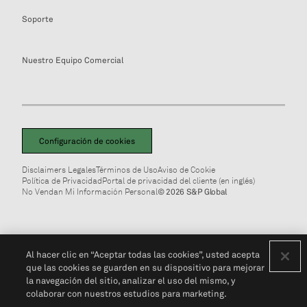
Soporte
Nuestro Equipo Comercial
Configuración de cookies
Disclaimers Legales
Términos de Uso
Aviso de Cookie
Política de Privacidad
Portal de privacidad del cliente (en inglés)
No Vendan Mi Información Personal
© 2026 S&P Global
Al hacer clic en “Aceptar todas las cookies”, usted acepta
que las cookies se guarden en su dispositivo para mejorar
la navegación del sitio, analizar el uso del mismo, y
colaborar con nuestros estudios para marketing.