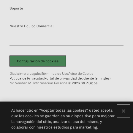
Soporte
Nuestro Equipo Comercial
Configuración de cookies
Disclaimers Legales
Términos de Uso
Aviso de Cookie
Política de Privacidad
Portal de privacidad del cliente (en inglés)
No Vendan Mi Información Personal
© 2026 S&P Global
Al hacer clic en “Aceptar todas las cookies”, usted acepta
que las cookies se guarden en su dispositivo para mejorar
la navegación del sitio, analizar el uso del mismo, y
colaborar con nuestros estudios para marketing.