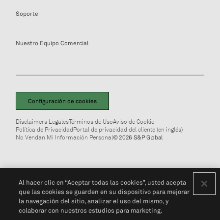
Soporte
Nuestro Equipo Comercial
Configuración de cookies
Disclaimers Legales
Términos de Uso
Aviso de Cookie
Política de Privacidad
Portal de privacidad del cliente (en inglés)
No Vendan Mi Información Personal
© 2026 S&P Global
Al hacer clic en “Aceptar todas las cookies”, usted acepta
que las cookies se guarden en su dispositivo para mejorar
la navegación del sitio, analizar el uso del mismo, y
colaborar con nuestros estudios para marketing.